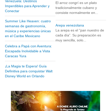
Venezuela: Destinos
El arroz congrí es un plato
Museos y otros sitios de interés en Amazonas
Imperdibles para Aprender y
tradicionalmente cubano y
Conectar
Museos y otros sitios de interés en Anzoátegui
consiste normalmente en...
Museos y otros sitios de interés en Aragua
Summer Like Heaven: cuatro
Arepa venezolana
semanas de gastronomía,
Museos y otros sitios de interés en Bolívar
La arepa es el “pan nuestro de
música y experiencias únicas
Museos y otros sitios de interés en Falcón
cada día”. Su preparación es
en el Caribe Mexicano
muy sencilla, solo...
Museos y otros sitios de interés en Sucre
Celebra a Papá con Aventura:
Puerto La Cruz
Escapada Inolvidable a Vista
Caracas Yura
Destinos Turísticos
¡La Magia te Espera! Guía
Noticias turísticas
Definitiva para conquistar Walt
Disney World en Orlando
Gastronomía
Cocinando a mi manera
Servicios
Diseño de Websites