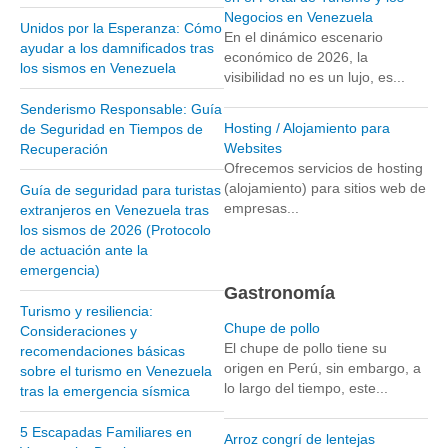
Negocios en Venezuela
Unidos por la Esperanza: Cómo
Parque Nacional Sierra Nevada
En el dinámico escenario
ayudar a los damnificados tras
económico de 2026, la
Parque Nacional Cinaruco-Capanaparo
los sismos en Venezuela
visibilidad no es un lujo, es...
Parque Nacional Parima-Tapirapeco
Senderismo Responsable: Guía
Parque Nacional Jaua-Sarisariñama
Hosting / Alojamiento para
de Seguridad en Tiempos de
Websites
Recuperación
Ecoturismo en Venezuela
Ofrecemos servicios de hosting
Montañas y Llanos
(alojamiento) para sitios web de
Guía de seguridad para turistas
empresas...
extranjeros en Venezuela tras
Zona Costera Venezolana
los sismos de 2026 (Protocolo
Amazonas
de actuación ante la
emergencia)
Barlovento
Gastronomía
Delta Amacuro
Turismo y resiliencia:
Chupe de pollo
Consideraciones y
Estado Sucre
El chupe de pollo tiene su
recomendaciones básicas
origen en Perú, sin embargo, a
sobre el turismo en Venezuela
La Colonia Tovar
lo largo del tiempo, este...
tras la emergencia sísmica
La Gran Sabana
5 Escapadas Familiares en
Mérida
Arroz congrí de lentejas