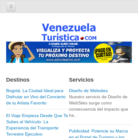
Home
Turismo en Venezuela
Parques Nacionales de Venezuela
Parque Nacional Archipiélago Los Roques
Parque Nacional Canaima
El Salto Angel
Destinos
Servicios
Parque Nacional Henri Pittier y Choroní
Parque Nacional La Cueva del Guácharo
Bogotá: La Ciudad Ideal para
Diseño de Websites
Disfrutar en Vivo del Concierto
Nuestro servicio de Diseño de
Parque Nacional Laguna de Tacarigua
de tu Artista Favorito
WebSites surge como
consecuencia del impacto que
Parque Nacional Los Médanos de Coro
ha...
El Viaje Empieza Desde Que Te
Parque Nacional Mochima
Subes al Vehículo: La
Experiencia del Transporte
Parque Nacional Morrocoy
Publicidad: Potencie su Marca
Terrestre Ejecutivo
en el Portal de Turismo y los
Parque Nacional Península de Paria