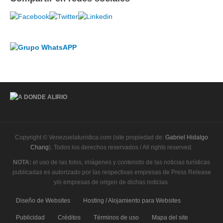
Copyright © Venezuelaturistica.com (site propiedad de:
Gabriel Hidalgo
Chang
). Todos los derechos reservados / All rights reserved.
NOTA:
el uso de las fotos, imágenes y contenido de las noticias turísticas
publicadas es autorizado por las respectivas empresas de Press Release
y/o empresas de origen de dichas noticias.
Diseño de Websites
Hosting / Alojamiento para Websites
Publicidad
Créditos
Términos de uso
Mapa del site