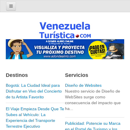
Home
Turismo en Venezuela
Parques Nacionales de Venezuela
Parque Nacional Archipiélago Los Roques
Parque Nacional Canaima
El Salto Angel
Destinos
Servicios
Parque Nacional Henri Pittier y Choroní
Parque Nacional La Cueva del Guácharo
Bogotá: La Ciudad Ideal para
Diseño de Websites
Disfrutar en Vivo del Concierto
Nuestro servicio de Diseño de
Parque Nacional Laguna de Tacarigua
de tu Artista Favorito
WebSites surge como
consecuencia del impacto que
Parque Nacional Los Médanos de Coro
ha...
El Viaje Empieza Desde Que Te
Parque Nacional Mochima
Subes al Vehículo: La
Experiencia del Transporte
Parque Nacional Morrocoy
Publicidad: Potencie su Marca
Terrestre Ejecutivo
en el Portal de Turismo y los
Parque Nacional Península de Paria