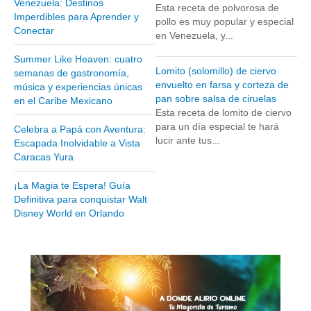
Venezuela: Destinos
Esta receta de polvorosa de
Museos y otros sitios de interés en Amazonas
Imperdibles para Aprender y
pollo es muy popular y especial
Conectar
Museos y otros sitios de interés en Anzoátegui
en Venezuela, y...
Museos y otros sitios de interés en Aragua
Summer Like Heaven: cuatro
Lomito (solomillo) de ciervo
semanas de gastronomía,
Museos y otros sitios de interés en Bolívar
envuelto en farsa y corteza de
música y experiencias únicas
Museos y otros sitios de interés en Falcón
pan sobre salsa de ciruelas
en el Caribe Mexicano
Esta receta de lomito de ciervo
Museos y otros sitios de interés en Sucre
para un día especial te hará
Celebra a Papá con Aventura:
lucir ante tus...
Puerto La Cruz
Escapada Inolvidable a Vista
Caracas Yura
Destinos Turísticos
¡La Magia te Espera! Guía
Noticias turísticas
Definitiva para conquistar Walt
Disney World en Orlando
Gastronomía
Cocinando a mi manera
Servicios
Diseño de Websites