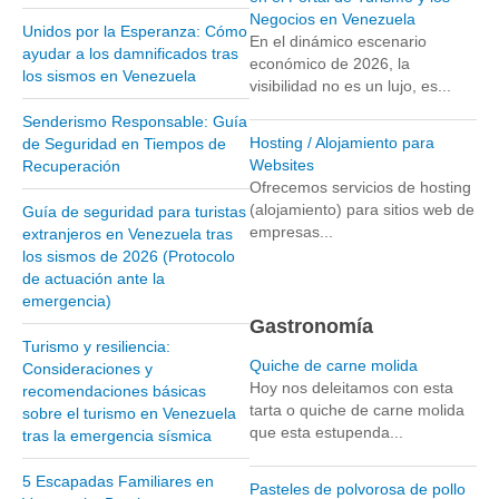
Negocios en Venezuela
Unidos por la Esperanza: Cómo
Parque Nacional Sierra Nevada
En el dinámico escenario
ayudar a los damnificados tras
económico de 2026, la
Parque Nacional Cinaruco-Capanaparo
los sismos en Venezuela
visibilidad no es un lujo, es...
Parque Nacional Parima-Tapirapeco
Senderismo Responsable: Guía
Parque Nacional Jaua-Sarisariñama
Hosting / Alojamiento para
de Seguridad en Tiempos de
Websites
Recuperación
Ecoturismo en Venezuela
Ofrecemos servicios de hosting
Montañas y Llanos
(alojamiento) para sitios web de
Guía de seguridad para turistas
empresas...
extranjeros en Venezuela tras
Zona Costera Venezolana
los sismos de 2026 (Protocolo
Amazonas
de actuación ante la
emergencia)
Barlovento
Gastronomía
Delta Amacuro
Turismo y resiliencia:
Quiche de carne molida
Consideraciones y
Estado Sucre
Hoy nos deleitamos con esta
recomendaciones básicas
tarta o quiche de carne molida
sobre el turismo en Venezuela
La Colonia Tovar
que esta estupenda...
tras la emergencia sísmica
La Gran Sabana
5 Escapadas Familiares en
Mérida
Pasteles de polvorosa de pollo