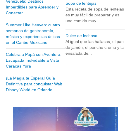
Venezuela: Destinos
Sopa de lentejas
Museos y otros sitios de interés en Amazonas
Imperdibles para Aprender y
Esta receta de sopa de lentejas
Conectar
Museos y otros sitios de interés en Anzoátegui
es muy fácil de preparar y es
una comida muy...
Museos y otros sitios de interés en Aragua
Summer Like Heaven: cuatro
semanas de gastronomía,
Museos y otros sitios de interés en Bolívar
Dulce de lechosa
música y experiencias únicas
Museos y otros sitios de interés en Falcón
Al igual que las hallacas, el pan
en el Caribe Mexicano
de jamón, el ponche crema y la
Museos y otros sitios de interés en Sucre
ensalada de...
Celebra a Papá con Aventura:
Puerto La Cruz
Escapada Inolvidable a Vista
Caracas Yura
Destinos Turísticos
¡La Magia te Espera! Guía
Noticias turísticas
Definitiva para conquistar Walt
Disney World en Orlando
Gastronomía
Cocinando a mi manera
Servicios
Diseño de Websites