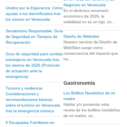
Negocios en Venezuela
Unidos por la Esperanza: Cómo
Parque Nacional Sierra Nevada
En el dinámico escenario
ayudar a los damnificados tras
económico de 2026, la
Parque Nacional Cinaruco-Capanaparo
los sismos en Venezuela
visibilidad no es un lujo, es...
Parque Nacional Parima-Tapirapeco
Senderismo Responsable: Guía
Parque Nacional Jaua-Sarisariñama
Diseño de Websites
de Seguridad en Tiempos de
Nuestro servicio de Diseño de
Recuperación
Ecoturismo en Venezuela
WebSites surge como
Montañas y Llanos
consecuencia del impacto que
Guía de seguridad para turistas
ha...
extranjeros en Venezuela tras
Zona Costera Venezolana
los sismos de 2026 (Protocolo
Amazonas
de actuación ante la
emergencia)
Barlovento
Gastronomía
Delta Amacuro
Turismo y resiliencia:
Los Bollitos Navideños de mi
Consideraciones y
Estado Sucre
madre
recomendaciones básicas
Hablar y/o presentar esta
sobre el turismo en Venezuela
La Colonia Tovar
receta de los bollitos navideños
tras la emergencia sísmica
La Gran Sabana
de mi madre, es...
5 Escapadas Familiares en
Mérida