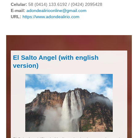
Celular:
58 (0414) 133.6192 / (0424) 2095428
E-mail:
adondealirioonline@gmail.com
URL:
https://www.adondealirio.com
El Salto Angel (with english
version)