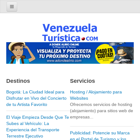
Home
Turismo en Venezuela
Parques Nacionales de Venezuela
Parque Nacional Archipiélago Los Roques
Parque Nacional Canaima
El Salto Angel
Destinos
Servicios
Parque Nacional Henri Pittier y Choroní
Parque Nacional La Cueva del Guácharo
Bogotá: La Ciudad Ideal para
Hosting / Alojamiento para
Disfrutar en Vivo del Concierto
Websites
Parque Nacional Laguna de Tacarigua
de tu Artista Favorito
Ofrecemos servicios de hosting
(alojamiento) para sitios web de
Parque Nacional Los Médanos de Coro
empresas...
El Viaje Empieza Desde Que Te
Parque Nacional Mochima
Subes al Vehículo: La
Experiencia del Transporte
Parque Nacional Morrocoy
Publicidad: Potencie su Marca
Terrestre Ejecutivo
en el Portal de Turismo y los
Parque Nacional Península de Paria