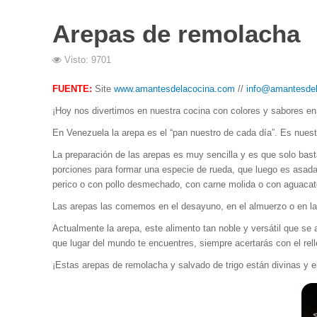
Arepas de remolacha
Visto: 9701
FUENTE:
Site
www.amantesdelacocina.com
//
info@amantesde
¡Hoy nos divertimos en nuestra cocina con colores y sabores en
En Venezuela la arepa es el “pan nuestro de cada día”. Es nuest
La preparación de las arepas es muy sencilla y es que solo bas
porciones para formar una especie de rueda, que luego es asada 
perico o con pollo desmechado, con carne molida o con aguacat
Las arepas las comemos en el desayuno, en el almuerzo o en la c
Actualmente la arepa, este alimento tan noble y versátil que s
que lugar del mundo te encuentres, siempre acertarás con el rell
¡Estas arepas de remolacha y salvado de trigo están divinas y el