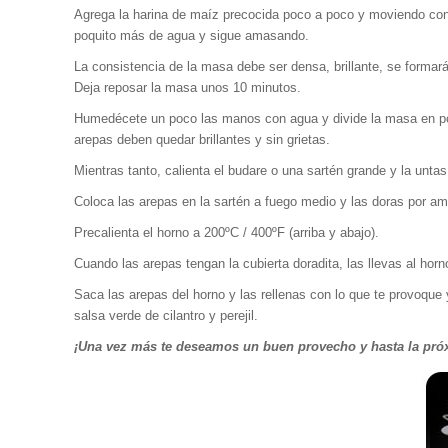
Agrega la harina de maíz precocida poco a poco y moviendo con
poquito más de agua y sigue amasando.
La consistencia de la masa debe ser densa, brillante, se forma
Deja reposar la masa unos 10 minutos.
Humedécete un poco las manos con agua y divide la masa en po
arepas deben quedar brillantes y sin grietas.
Mientras tanto, calienta el budare o una sartén grande y la untas
Coloca las arepas en la sartén a fuego medio y las doras por a
Precalienta el horno a 200ºC / 400ºF (arriba y abajo).
Cuando las arepas tengan la cubierta doradita, las llevas al ho
Saca las arepas del horno y las rellenas con lo que te provoqu
salsa verde de cilantro y perejil.
¡Una vez más te deseamos un buen provecho y hasta la próx