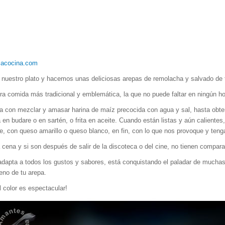
lacocina.com
 nuestro plato y hacemos unas deliciosas arepas de remolacha y salvado de t
ra comida más tradicional y emblemática, la que no puede faltar en ningún ho
ta con mezclar y amasar harina de maíz precocida con agua y sal, hasta obt
en budare o en sartén, o frita en aceite. Cuando están listas y aún calient
e, con queso amarillo o queso blanco, en fin, con lo que nos provoque y te
ena y si son después de salir de la discoteca o del cine, no tienen compara
e adapta a todos los gustos y sabores, está conquistando el paladar de mucha
eno de tu arepa.
 color es espectacular!