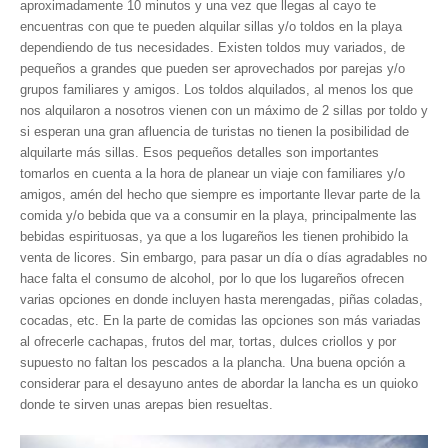
aproximadamente 10 minutos y una vez que llegas al cayo te
Museos y otros sitios de interés en Amazonas
encuentras con que te pueden alquilar sillas y/o toldos en la playa
Museos y otros sitios de interés en Anzoátegui
dependiendo de tus necesidades. Existen toldos muy variados, de
pequeños a grandes que pueden ser aprovechados por parejas y/o
Museos y otros sitios de interés en Aragua
grupos familiares y amigos. Los toldos alquilados, al menos los que
Museos y otros sitios de interés en Bolívar
nos alquilaron a nosotros vienen con un máximo de 2 sillas por toldo y
si esperan una gran afluencia de turistas no tienen la posibilidad de
Museos y otros sitios de interés en Falcón
alquilarte más sillas. Esos pequeños detalles son importantes
Museos y otros sitios de interés en Sucre
tomarlos en cuenta a la hora de planear un viaje con familiares y/o
amigos, amén del hecho que siempre es importante llevar parte de la
Puerto La Cruz
comida y/o bebida que va a consumir en la playa, principalmente las
Destinos Turísticos
bebidas espirituosas, ya que a los lugareños les tienen prohibido la
venta de licores. Sin embargo, para pasar un día o días agradables no
Noticias turísticas
hace falta el consumo de alcohol, por lo que los lugareños ofrecen
varias opciones en donde incluyen hasta merengadas, piñas coladas,
Gastronomía
cocadas, etc. En la parte de comidas las opciones son más variadas
al ofrecerle cachapas, frutos del mar, tortas, dulces criollos y por
Cocinando a mi manera
supuesto no faltan los pescados a la plancha. Una buena opción a
considerar para el desayuno antes de abordar la lancha es un quioko
Servicios
donde te sirven unas arepas bien resueltas.
Diseño de Websites