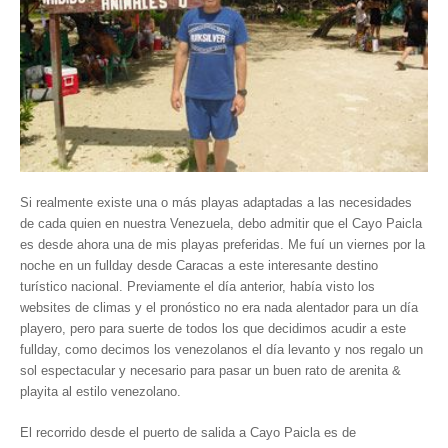
Parque Nacional Sierra Nevada
Parque Nacional Cinaruco-Capanaparo
Parque Nacional Parima-Tapirapeco
Parque Nacional Jaua-Sarisariñama
Ecoturismo en Venezuela
Montañas y Llanos
Si realmente existe una o más playas adaptadas a las necesidades
Zona Costera Venezolana
de cada quien en nuestra Venezuela, debo admitir que el Cayo Paicla
es desde ahora una de mis playas preferidas. Me fuí un viernes por la
Amazonas
noche en un fullday desde Caracas a este interesante destino
Barlovento
turístico nacional. Previamente el día anterior, había visto los
websites de climas y el pronóstico no era nada alentador para un día
Delta Amacuro
playero, pero para suerte de todos los que decidimos acudir a este
Estado Sucre
fullday, como decimos los venezolanos el día levanto y nos regalo un
La Colonia Tovar
sol espectacular y necesario para pasar un buen rato de arenita &
playita al estilo venezolano.
La Gran Sabana
Mérida
El recorrido desde el puerto de salida a Cayo Paicla es de