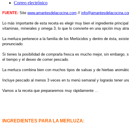
Correo electrónico
FUENTE:
Site
www.amantesdelacocina.com
//
info@amantesdelacocina.c
Lo más importante de esta receta es elegir muy bien el ingrediente principa
vitaminas, minerales y omega 3, lo que lo convierte en una opción muy atract
La merluza pertenece a la familia de los Merlúcidos y dentro de ésta, exi
pronunciado.
Si tienes la posibilidad de comprarla fresca es mucho mejor, sin embargo
el tiempo y el deseo de comer pescado.
La merluza combina bien con muchos tipos de salsas y de hierbas aromátic
Incluye pescado al menos 3 veces en tu menú semanal y lograrás tener una
Vamos a la receta que prepararemos muy rápidamente …
INGREDIENTES PARA LA MERLUZA: