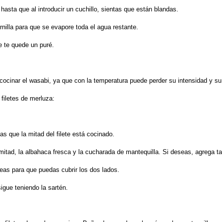
asta que al introducir un cuchillo, sientas que están blandas.
rnilla para que se evapore toda el agua restante.
e te quede un puré.
 cocinar el wasabi, ya que con la temperatura puede perder su intensidad y s
filetes de merluza:
as que la mitad del filete está cocinado.
la mitad, la albahaca fresca y la cucharada de mantequilla. Si deseas, agrega
teas para que puedas cubrir los dos lados.
sigue teniendo la sartén.