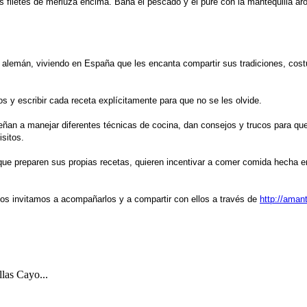
os filetes de merluza encima. Baña el pescado y el puré con la mantequilla a
alemán, viviendo en España que les encanta compartir sus tradiciones, costu
os y escribir cada receta explícitamente para que no se les olvide.
ñan a manejar diferentes técnicas de cocina, dan consejos y trucos para que
isitos.
que preparen sus propias recetas, quieren incentivar a comer comida hecha e
los invitamos a acompañarlos y a compartir con ellos a través de
http://aman
llas Cayo...