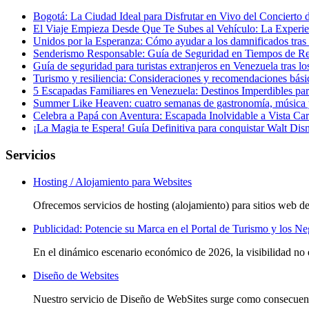
Bogotá: La Ciudad Ideal para Disfrutar en Vivo del Concierto d
El Viaje Empieza Desde Que Te Subes al Vehículo: La Experien
Unidos por la Esperanza: Cómo ayudar a los damnificados tras
Senderismo Responsable: Guía de Seguridad en Tiempos de R
Guía de seguridad para turistas extranjeros en Venezuela tras l
Turismo y resiliencia: Consideraciones y recomendaciones básic
5 Escapadas Familiares en Venezuela: Destinos Imperdibles pa
Summer Like Heaven: cuatro semanas de gastronomía, música y
Celebra a Papá con Aventura: Escapada Inolvidable a Vista Ca
¡La Magia te Espera! Guía Definitiva para conquistar Walt Di
Servicios
Hosting / Alojamiento para Websites
Ofrecemos servicios de hosting (alojamiento) para sitios web de
Publicidad: Potencie su Marca en el Portal de Turismo y los N
En el dinámico escenario económico de 2026, la visibilidad no es
Diseño de Websites
Nuestro servicio de Diseño de WebSites surge como consecuenc