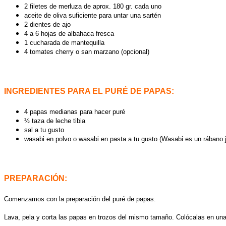
2 filetes de merluza de aprox. 180 gr. cada uno
aceite de oliva suficiente para untar una sartén
2 dientes de ajo
4 a 6 hojas de albahaca fresca
1 cucharada de mantequilla
4 tomates cherry o san marzano (opcional)
INGREDIENTES PARA EL PURÉ DE PAPAS:
4 papas medianas para hacer puré
½ taza de leche tibia
sal a tu gusto
wasabi en polvo o wasabi en pasta a tu gusto (Wasabi es un rábano ja
PREPARACIÓN:
Comenzamos con la preparación del puré de papas:
Lava, pela y corta las papas en trozos del mismo tamaño. Colócalas en una 