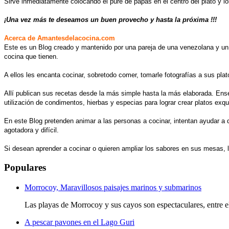
Sirve inmediatamente colocando el puré de papas en el centro del plato y l
¡Una vez más te deseamos un buen provecho y hasta la próxima !!!
Acerca de Amantesdelacocina.com
Este es un Blog creado y mantenido por una pareja de una venezolana y un 
cocina que tienen.
A ellos les encanta cocinar, sobretodo comer, tomarle fotografías a sus plat
Allí publican sus recetas desde la más simple hasta la más elaborada. Ense
utilización de condimentos, hierbas y especias para lograr crear platos exqu
En este Blog pretenden animar a las personas a cocinar, intentan ayudar a 
agotadora y difícil.
Si desean aprender a cocinar o quieren ampliar los sabores en sus mesas, 
Populares
Morrocoy, Maravillosos paisajes marinos y submarinos
Las playas de Morrocoy y sus cayos son espectaculares, entre e
A pescar pavones en el Lago Guri