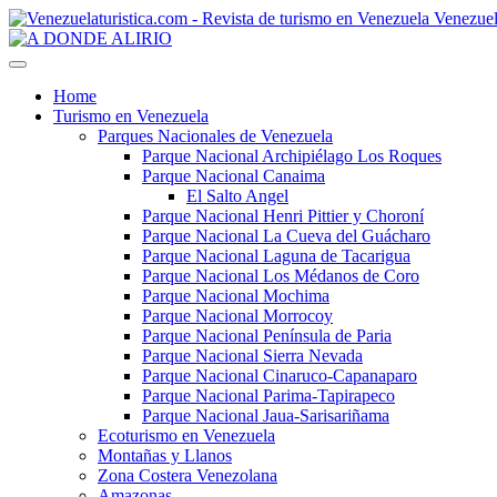
Venezuel
Home
Turismo en Venezuela
Parques Nacionales de Venezuela
Parque Nacional Archipiélago Los Roques
Parque Nacional Canaima
El Salto Angel
Parque Nacional Henri Pittier y Choroní
Parque Nacional La Cueva del Guácharo
Parque Nacional Laguna de Tacarigua
Parque Nacional Los Médanos de Coro
Parque Nacional Mochima
Parque Nacional Morrocoy
Parque Nacional Península de Paria
Parque Nacional Sierra Nevada
Parque Nacional Cinaruco-Capanaparo
Parque Nacional Parima-Tapirapeco
Parque Nacional Jaua-Sarisariñama
Ecoturismo en Venezuela
Montañas y Llanos
Zona Costera Venezolana
Amazonas