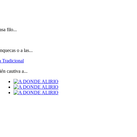
sa filo...
quecas o a las...
 Tradicional
én cautiva a...