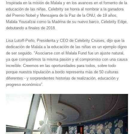
Inspirada en la misión de Malala y en los avances en el fomento de la
Museos y otros sitios de interés en Amazonas
educación de las niñas, Celebrity se honra al nombrar a la ganadora
Museos y otros sitios de interés en Anzoátegui
del Premio Nobel y Mensajera de la Paz de la ONU, de 19 años,
Malala Yousafzai como la Madrina de su nuevo barco, Celebrity Edge,
Museos y otros sitios de interés en Aragua
debutando a finales de 2018.
Museos y otros sitios de interés en Bolívar
Lisa Lutoff-Perlo, Presidenta y CEO de Celebrity Cruises, dijo que la
Museos y otros sitios de interés en Falcón
dedicación de Malala a la educación de las niñas es un ejemplo digno
Museos y otros sitios de interés en Sucre
de ser seguido. "Asociarse con el Malala Fund fue un ajuste natural,
ya que compartimos la misma pasión y el compromiso con una causa
Puerto La Cruz
increíble. Creemos en las oportunidades para todos, sobre todo
Destinos Turísticos
porque nuestra tripulación a bordo representa más de 50 culturas
diferentes - y sorprendentes historias de realización, educación y
Noticias turísticas
progreso económico”.
Gastronomía
Cocinando a mi manera
Servicios
Diseño de Websites