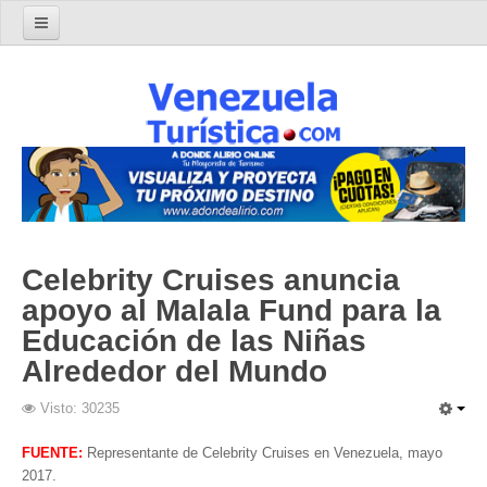
Home
Turismo en Venezuela
Parques Nacionales de Venezuela
Parque Nacional Archipiélago Los Roques
Parque Nacional Canaima
El Salto Angel
Celebrity Cruises anuncia
Parque Nacional Henri Pittier y Choroní
apoyo al Malala Fund para la
Parque Nacional La Cueva del Guácharo
Educación de las Niñas
Parque Nacional Laguna de Tacarigua
Alrededor del Mundo
Parque Nacional Los Médanos de Coro
Visto: 30235
Parque Nacional Mochima
Parque Nacional Morrocoy
FUENTE:
Representante de Celebrity Cruises en Venezuela, mayo
2017.
Parque Nacional Península de Paria