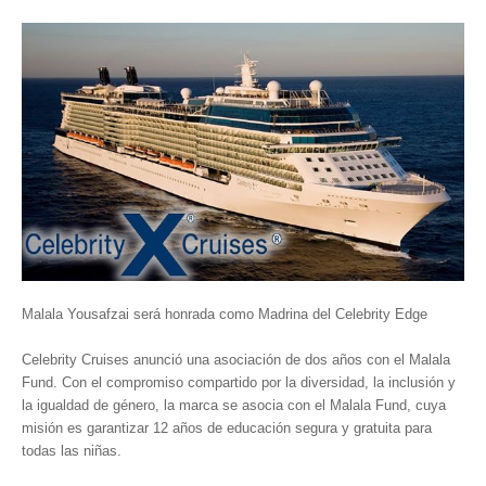
Parque Nacional Sierra Nevada
Parque Nacional Cinaruco-Capanaparo
Parque Nacional Parima-Tapirapeco
Parque Nacional Jaua-Sarisariñama
Ecoturismo en Venezuela
Montañas y Llanos
Zona Costera Venezolana
Amazonas
Barlovento
Malala Yousafzai será honrada como Madrina del Celebrity Edge
Delta Amacuro
Celebrity Cruises anunció una asociación de dos años con el Malala
Estado Sucre
Fund. Con el compromiso compartido por la diversidad, la inclusión y
La Colonia Tovar
la igualdad de género, la marca se asocia con el Malala Fund, cuya
misión es garantizar 12 años de educación segura y gratuita para
La Gran Sabana
todas las niñas.
Mérida