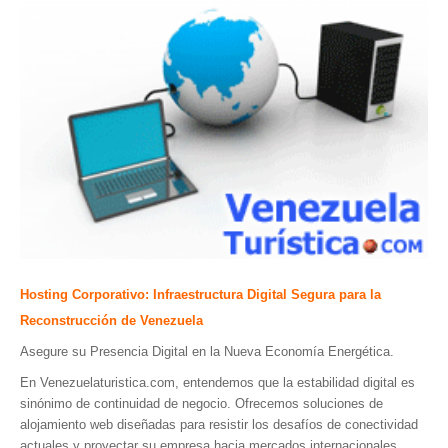
Parque Nacional Sierra Nevada
Parque Nacional Cinaruco-Capanaparo
Parque Nacional Parima-Tapirapeco
Parque Nacional Jaua-Sarisariñama
Ecoturismo en Venezuela
Montañas y Llanos
Zona Costera Venezolana
Amazonas
Barlovento
Hosting Corporativo: Infraestructura Digital Segura para la
Delta Amacuro
Reconstrucción de Venezuela
Estado Sucre
Asegure su Presencia Digital en la Nueva Economía Energética.
La Colonia Tovar
En Venezuelaturistica.com, entendemos que la estabilidad digital es
La Gran Sabana
sinónimo de continuidad de negocio. Ofrecemos soluciones de
alojamiento web diseñadas para resistir los desafíos de conectividad
Mérida
actuales y proyectar su empresa hacia mercados internacionales.