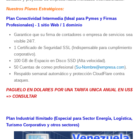
Museos y otros sitios de interés en Amazonas
Nuestros Planes Estratégicos:
Museos y otros sitios de interés en Anzoátegui
Plan Conectividad Intermedia (Ideal para Pymes y Firmas
Museos y otros sitios de interés en Aragua
Profesionales) - 1 sitio Web / 1 dominio
Museos y otros sitios de interés en Bolívar
Garantice que su firma de contadores o empresa de servicios sea
visible 24/7.
Museos y otros sitios de interés en Falcón
1 Certificado de Seguridad SSL (Indispensable para cumplimiento
Museos y otros sitios de interés en Sucre
corporativo).
100 GB de Espacio en Disco SSD (Alta velocidad).
Puerto La Cruz
50 Cuentas de correo profesional (
Su-Nombre@empresa.com
).
Destinos Turísticos
Respaldo semanal automático y protección CloudFlare contra
ataques.
Noticias turísticas
PAGUELO EN DOLARES POR UNA TARIFA UNICA ANUAL EN US$
=> CONSULTAR
Gastronomía
Cocinando a mi manera
Plan Industrial Ilimitado (Especial para Sector Energía, Logística,
Servicios
Turismo Corporativo y otros sectores)
Diseño de Websites