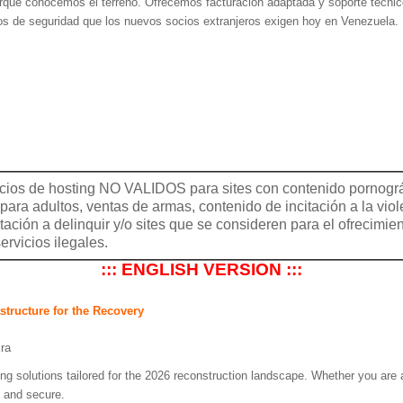
que conocemos el terreno. Ofrecemos facturación adaptada y soporte técnic
os de seguridad que los nuevos socios extranjeros exigen hoy en Venezuela.
cios de hosting NO VALIDOS para sites con contenido pornográ
 para adultos, ventas de armas, contenido de incitación a la viol
itación a delinquir y/o sites que se consideren para el ofrecimie
ervicios ilegales.
::: ENGLISH VERSION :::
structure for the Recovery
ra
g solutions tailored for the 2026 reconstruction landscape. Whether you are an 
e and secure.