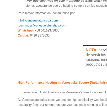
¿Por qué elegirnos en este momento de transición?
Por
idioma, asegurando que su hosting cumpla con los requisit
Para mayor información, consúltenos por:
info@venezuelaturistica.com
rdominios@venezuelaturistica.com
WhatsApp:
+58 04162379830
Celular:
0416 2379830
NOTA:
servi
de servicios
racismo, inc
productos / s
High-Performance Hosting in Venezuela: Secure Digital Infra
Empower Your Digital Presence in Venezuela’s New Economic E
At Venezuelaturistica.com, we provide high-availability web hostin
hospitality firm, our servers ensure your business remains onlin