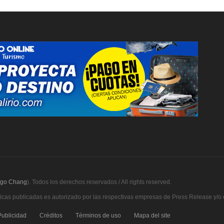
lgo Chang
). Todos los derechos reservados / All rights reserved.
ísticas publicadas es autorizado por las respectivas empresas de Press Release y/o
Publicidad
Créditos
Términos de uso
Mapa del site