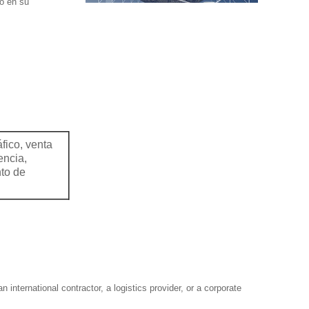
o en su
fico, venta
encia,
nto de
international contractor, a logistics provider, or a corporate