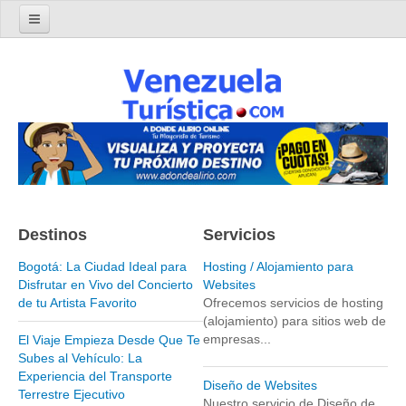
Home
Turismo en Venezuela
Parques Nacionales de Venezuela
Parque Nacional Archipiélago Los Roques
Parque Nacional Canaima
El Salto Angel
Destinos
Servicios
Parque Nacional Henri Pittier y Choroní
Parque Nacional La Cueva del Guácharo
Bogotá: La Ciudad Ideal para
Hosting / Alojamiento para
Disfrutar en Vivo del Concierto
Websites
Parque Nacional Laguna de Tacarigua
de tu Artista Favorito
Ofrecemos servicios de hosting
(alojamiento) para sitios web de
Parque Nacional Los Médanos de Coro
empresas...
El Viaje Empieza Desde Que Te
Parque Nacional Mochima
Subes al Vehículo: La
Experiencia del Transporte
Parque Nacional Morrocoy
Diseño de Websites
Terrestre Ejecutivo
Nuestro servicio de Diseño de
Parque Nacional Península de Paria