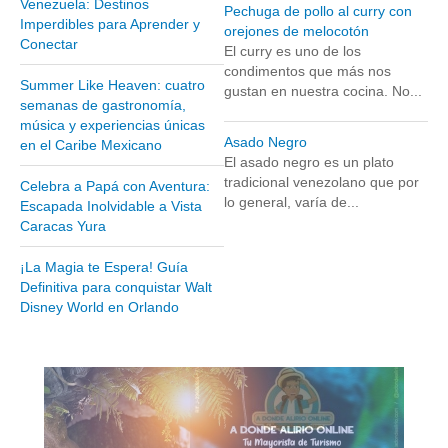
Venezuela: Destinos
Pechuga de pollo al curry con
Museos y otros sitios de interés en Amazonas
Imperdibles para Aprender y
orejones de melocotón
Conectar
Museos y otros sitios de interés en Anzoátegui
El curry es uno de los
condimentos que más nos
Museos y otros sitios de interés en Aragua
Summer Like Heaven: cuatro
gustan en nuestra cocina. No...
semanas de gastronomía,
Museos y otros sitios de interés en Bolívar
música y experiencias únicas
Museos y otros sitios de interés en Falcón
Asado Negro
en el Caribe Mexicano
El asado negro es un plato
Museos y otros sitios de interés en Sucre
tradicional venezolano que por
Celebra a Papá con Aventura:
lo general, varía de...
Puerto La Cruz
Escapada Inolvidable a Vista
Caracas Yura
Destinos Turísticos
¡La Magia te Espera! Guía
Noticias turísticas
Definitiva para conquistar Walt
Disney World en Orlando
Gastronomía
Cocinando a mi manera
Servicios
Diseño de Websites