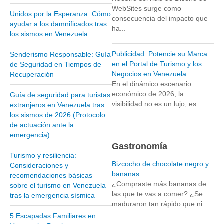
WebSites surge como
Unidos por la Esperanza: Cómo
Parque Nacional Sierra Nevada
consecuencia del impacto que
ayudar a los damnificados tras
ha...
Parque Nacional Cinaruco-Capanaparo
los sismos en Venezuela
Parque Nacional Parima-Tapirapeco
Publicidad: Potencie su Marca
Senderismo Responsable: Guía
Parque Nacional Jaua-Sarisariñama
en el Portal de Turismo y los
de Seguridad en Tiempos de
Negocios en Venezuela
Recuperación
Ecoturismo en Venezuela
En el dinámico escenario
Montañas y Llanos
económico de 2026, la
Guía de seguridad para turistas
visibilidad no es un lujo, es...
extranjeros en Venezuela tras
Zona Costera Venezolana
los sismos de 2026 (Protocolo
Amazonas
de actuación ante la
emergencia)
Barlovento
Gastronomía
Delta Amacuro
Turismo y resiliencia:
Bizcocho de chocolate negro y
Consideraciones y
Estado Sucre
bananas
recomendaciones básicas
¿Compraste más bananas de
sobre el turismo en Venezuela
La Colonia Tovar
las que te vas a comer? ¿Se
tras la emergencia sísmica
La Gran Sabana
maduraron tan rápido que ni...
5 Escapadas Familiares en
Mérida