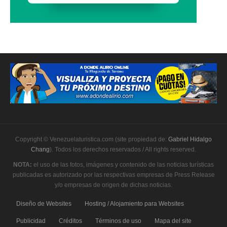
Copyright © Venezuelaturistica.com (site propiedad de:
Gabriel Hidalgo
Chang
). Todos los derechos reservados / All rights reserved.
NOTA:
el uso de las fotos, imágenes y contenido de las noticias turísticas
publicadas es autorizado por las respectivas empresas de Press Release
y/o empresas de origen de dichas noticias.
Diseño de Websites
Hosting / Alojamiento para Websites
Publicidad
Créditos
Términos de uso
Mapa del site