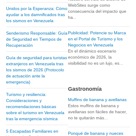
WebSites surge como
Unidos por la Esperanza: Cómo
Parque Nacional Sierra Nevada
consecuencia del impacto que
ayudar a los damnificados tras
ha...
Parque Nacional Cinaruco-Capanaparo
los sismos en Venezuela
Parque Nacional Parima-Tapirapeco
Publicidad: Potencie su Marca
Senderismo Responsable: Guía
Parque Nacional Jaua-Sarisariñama
en el Portal de Turismo y los
de Seguridad en Tiempos de
Negocios en Venezuela
Recuperación
Ecoturismo en Venezuela
En el dinámico escenario
Montañas y Llanos
económico de 2026, la
Guía de seguridad para turistas
visibilidad no es un lujo, es...
extranjeros en Venezuela tras
Zona Costera Venezolana
los sismos de 2026 (Protocolo
Amazonas
de actuación ante la
emergencia)
Barlovento
Gastronomía
Delta Amacuro
Turismo y resiliencia:
Muffins de banana y avellanas
Consideraciones y
Estado Sucre
Estos muffins de banana y
recomendaciones básicas
avellanas son fáciles de hacer,
sobre el turismo en Venezuela
La Colonia Tovar
no te quitarán más...
tras la emergencia sísmica
La Gran Sabana
5 Escapadas Familiares en
Mérida
Ponqué de banana y nueces