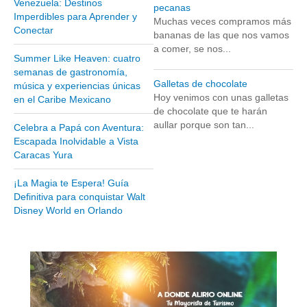
Venezuela: Destinos
pecanas
Museos y otros sitios de interés en Amazonas
Imperdibles para Aprender y
Muchas veces compramos más
Conectar
Museos y otros sitios de interés en Anzoátegui
bananas de las que nos vamos
a comer, se nos...
Museos y otros sitios de interés en Aragua
Summer Like Heaven: cuatro
semanas de gastronomía,
Museos y otros sitios de interés en Bolívar
Galletas de chocolate
música y experiencias únicas
Museos y otros sitios de interés en Falcón
Hoy venimos con unas galletas
en el Caribe Mexicano
de chocolate que te harán
Museos y otros sitios de interés en Sucre
aullar porque son tan...
Celebra a Papá con Aventura:
Puerto La Cruz
Escapada Inolvidable a Vista
Caracas Yura
Destinos Turísticos
¡La Magia te Espera! Guía
Noticias turísticas
Definitiva para conquistar Walt
Disney World en Orlando
Gastronomía
Cocinando a mi manera
Servicios
Diseño de Websites