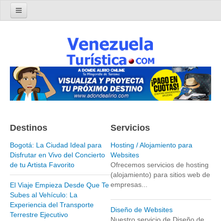
Home
Turismo en Venezuela
Parques Nacionales de Venezuela
Parque Nacional Archipiélago Los Roques
Parque Nacional Canaima
El Salto Angel
Destinos
Servicios
Parque Nacional Henri Pittier y Choroní
Parque Nacional La Cueva del Guácharo
Bogotá: La Ciudad Ideal para
Hosting / Alojamiento para
Disfrutar en Vivo del Concierto
Websites
Parque Nacional Laguna de Tacarigua
de tu Artista Favorito
Ofrecemos servicios de hosting
(alojamiento) para sitios web de
Parque Nacional Los Médanos de Coro
empresas...
El Viaje Empieza Desde Que Te
Parque Nacional Mochima
Subes al Vehículo: La
Experiencia del Transporte
Parque Nacional Morrocoy
Diseño de Websites
Terrestre Ejecutivo
Nuestro servicio de Diseño de
Parque Nacional Península de Paria