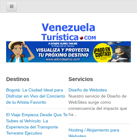
Home
Turismo en Venezuela
Parques Nacionales de Venezuela
Parque Nacional Archipiélago Los Roques
Parque Nacional Canaima
El Salto Angel
Destinos
Servicios
Parque Nacional Henri Pittier y Choroní
Parque Nacional La Cueva del Guácharo
Bogotá: La Ciudad Ideal para
Diseño de Websites
Disfrutar en Vivo del Concierto
Nuestro servicio de Diseño de
Parque Nacional Laguna de Tacarigua
de tu Artista Favorito
WebSites surge como
consecuencia del impacto que
Parque Nacional Los Médanos de Coro
ha...
El Viaje Empieza Desde Que Te
Parque Nacional Mochima
Subes al Vehículo: La
Experiencia del Transporte
Parque Nacional Morrocoy
Hosting / Alojamiento para
Terrestre Ejecutivo
Websites
Parque Nacional Península de Paria