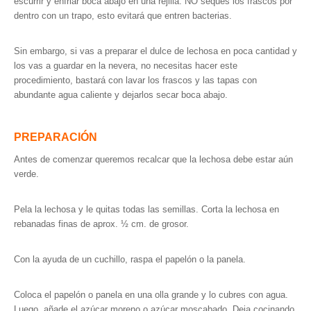
escurrir y enfriar boca abajo en una rejilla. NO seques los frascos por
dentro con un trapo, esto evitará que entren bacterias.
Sin embargo, si vas a preparar el dulce de lechosa en poca cantidad y
los vas a guardar en la nevera, no necesitas hacer este
procedimiento, bastará con lavar los frascos y las tapas con
abundante agua caliente y dejarlos secar boca abajo.
PREPARACIÓN
Antes de comenzar queremos recalcar que la lechosa debe estar aún
verde.
Pela la lechosa y le quitas todas las semillas. Corta la lechosa en
rebanadas finas de aprox. ½ cm. de grosor.
Con la ayuda de un cuchillo, raspa el papelón o la panela.
Coloca el papelón o panela en una olla grande y lo cubres con agua.
Luego, añade el azúcar moreno o azúcar moscabado. Deja cocinando