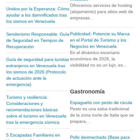
Ofrecemos servicios de hosting
Unidos por la Esperanza: Cómo
Parque Nacional Sierra Nevada
(alojamiento) para sitios web de
ayudar a los damnificados tras
empresas...
Parque Nacional Cinaruco-Capanaparo
los sismos en Venezuela
Parque Nacional Parima-Tapirapeco
Publicidad: Potencie su Marca
Senderismo Responsable: Guía
Parque Nacional Jaua-Sarisariñama
en el Portal de Turismo y los
de Seguridad en Tiempos de
Negocios en Venezuela
Recuperación
Ecoturismo en Venezuela
En el dinámico escenario
Montañas y Llanos
económico de 2026, la
Guía de seguridad para turistas
visibilidad no es un lujo, es...
extranjeros en Venezuela tras
Zona Costera Venezolana
los sismos de 2026 (Protocolo
Amazonas
de actuación ante la
emergencia)
Barlovento
Gastronomía
Delta Amacuro
Turismo y resiliencia:
Espaguetis con pesto de rúcula
Consideraciones y
Estado Sucre
Pesto es una salsa tradicional
recomendaciones básicas
de la zona norte de Italia que se
sobre el turismo en Venezuela
La Colonia Tovar
prepara,...
tras la emergencia sísmica
La Gran Sabana
5 Escapadas Familiares en
Mérida
Pollo desmechado (Base para