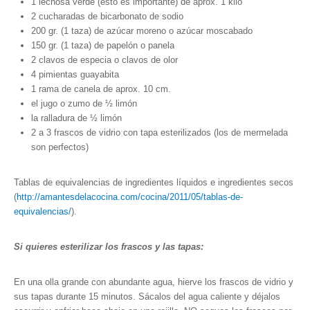
1 lechosa verde (esto es importante) de aprox. 1 kilo
2 cucharadas de bicarbonato de sodio
200 gr. (1 taza) de azúcar moreno o azúcar moscabado
150 gr. (1 taza) de papelón o panela
2 clavos de especia o clavos de olor
4 pimientas guayabita
1 rama de canela de aprox. 10 cm.
el jugo o zumo de ½ limón
la ralladura de ½ limón
2 a 3 frascos de vidrio con tapa esterilizados (los de mermelada
son perfectos)
Tablas de equivalencias de ingredientes líquidos e ingredientes secos
(
http://amantesdelacocina.com/cocina/2011/05/tablas-de-
equivalencias/
).
Si quieres esterilizar los frascos y las tapas:
En una olla grande con abundante agua, hierve los frascos de vidrio y
sus tapas durante 15 minutos. Sácalos del agua caliente y déjalos