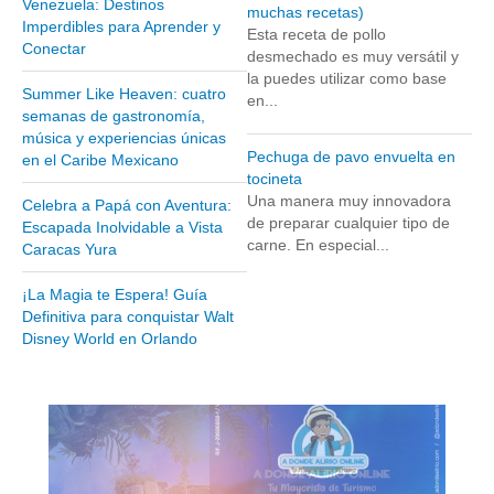
Venezuela: Destinos
muchas recetas)
Museos y otros sitios de interés en Amazonas
Imperdibles para Aprender y
Esta receta de pollo
Conectar
Museos y otros sitios de interés en Anzoátegui
desmechado es muy versátil y
la puedes utilizar como base
Museos y otros sitios de interés en Aragua
Summer Like Heaven: cuatro
en...
semanas de gastronomía,
Museos y otros sitios de interés en Bolívar
música y experiencias únicas
Museos y otros sitios de interés en Falcón
Pechuga de pavo envuelta en
en el Caribe Mexicano
tocineta
Museos y otros sitios de interés en Sucre
Una manera muy innovadora
Celebra a Papá con Aventura:
de preparar cualquier tipo de
Puerto La Cruz
Escapada Inolvidable a Vista
carne. En especial...
Caracas Yura
Destinos Turísticos
¡La Magia te Espera! Guía
Noticias turísticas
Definitiva para conquistar Walt
Disney World en Orlando
Gastronomía
Cocinando a mi manera
Servicios
Diseño de Websites