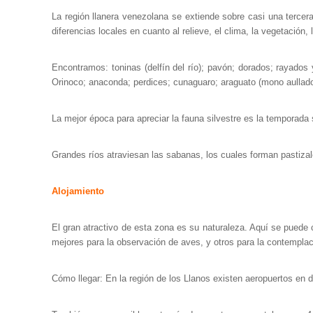
La región llanera venezolana se extiende sobre casi una tercer
diferencias locales en cuanto al relieve, el clima, la vegetación, 
Encontramos: toninas (delfín del río); pavón; dorados; rayados 
Orinoco; anaconda; perdices; cunaguaro; araguato (mono aullador
La mejor época para apreciar la fauna silvestre es la temporada
Grandes ríos atraviesan las sabanas, los cuales forman pastizale
Alojamiento
El gran atractivo de esta zona es su naturaleza. Aquí se pued
mejores para la observación de aves, y otros para la contempla
Cómo llegar: En la región de los Llanos existen aeropuertos en 