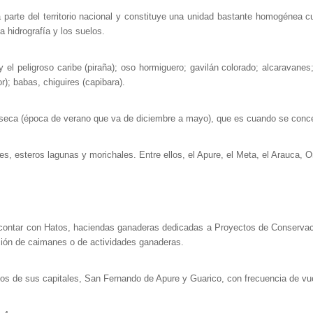
a parte del territorio nacional y constituye una unidad bastante homogénea
la hidrografía y los suelos.
y el peligroso caribe (piraña); oso hormiguero; gavilán colorado; alcaravan
); babas, chiguires (capibara).
 seca (época de verano que va de diciembre a mayo), que es cuando se concent
s, esteros lagunas y morichales. Entre ellos, el Apure, el Meta, el Arauca, 
e contar con Hatos, haciendas ganaderas dedicadas a Proyectos de Conservac
ción de caimanes o de actividades ganaderas.
dos de sus capitales, San Fernando de Apure y Guarico, con frecuencia de vu