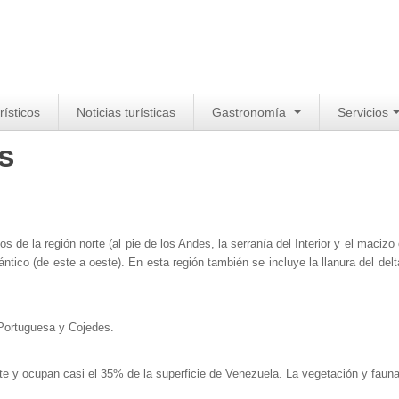
rísticos
Noticias turísticas
Gastronomía
Servicios
s
de la región norte (al pie de los Andes, la serranía del Interior y el macizo o
lántico (de este a oeste). En esta región también se incluye la llanura del de
 Portuguesa y Cojedes.
te y ocupan casi el 35% de la superficie de Venezuela. La vegetación y faun