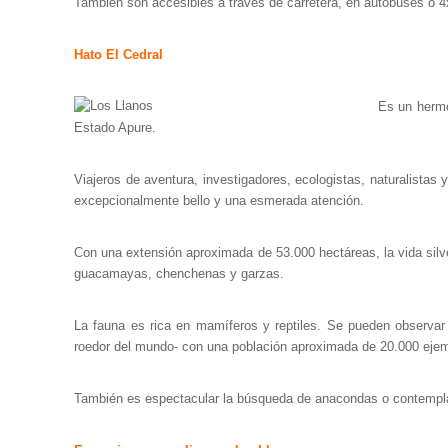
También son accesibles a través de carretera, en autobuses o 4
Hato El Cedral
Es un hermo
Estado Apure.
Viajeros de aventura, investigadores, ecologistas, naturalistas 
excepcionalmente bello y una esmerada atención.
Con una extensión aproximada de 53.000 hectáreas, la vida silv
guacamayas, chenchenas y garzas.
La fauna es rica en mamíferos y reptiles. Se pueden observar
roedor del mundo- con una población aproximada de 20.000 ejem
También es espectacular la búsqueda de anacondas o contemplar