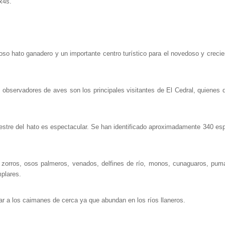
x4s.
so hato ganadero y un importante centro turístico para el novedoso y crecie
y observadores de aves son los principales visitantes de El Cedral, quienes 
estre del hato es espectacular. Se han identificado aproximadamente 340 es
 zorros, osos palmeros, venados, delfines de río, monos, cunaguaros, pumas
plares.
 a los caimanes de cerca ya que abundan en los ríos llaneros.