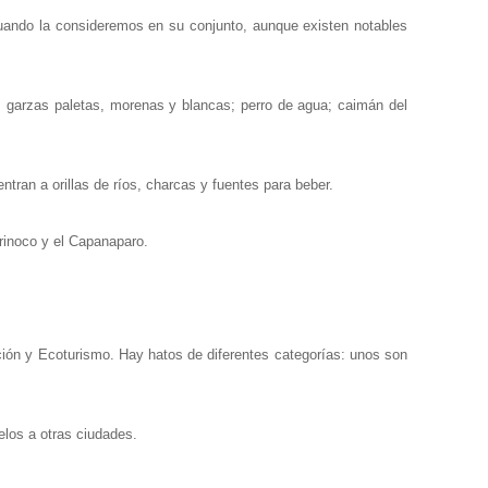
 cuando la consideremos en su conjunto, aunque existen notables
es; garzas paletas, morenas y blancas; perro de agua; caimán del
ran a orillas de ríos, charcas y fuentes para beber.
Orinoco y el Capanaparo.
ión y Ecoturismo. Hay hatos de diferentes categorías: unos son
elos a otras ciudades.