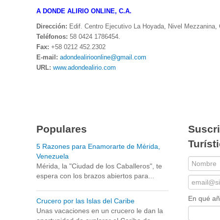
A DONDE ALIRIO ONLINE, C.A.
Dirección:
Edif. Centro Ejecutivo La Hoyada, Nivel Mezzanina, 
Teléfonos:
58 0424 1786454.
Fax:
+58 0212 452.2302
E-mail:
adondealirioonline@gmail.com
URL:
www.adondealirio.com
Populares
Suscri
Turíst
5 Razones para Enamorarte de Mérida,
Venezuela
Mérida, la "Ciudad de los Caballeros", te
espera con los brazos abiertos para...
En qué a
Crucero por las Islas del Caribe
Unas vacaciones en un crucero le dan la