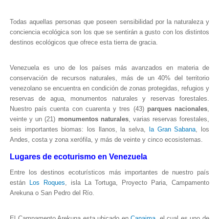
Museos y otros sitios de interés en Amazonas
Todas aquellas personas que poseen sensibilidad por la naturaleza y
Museos y otros sitios de interés en Anzoátegui
conciencia ecológica son los que se sentirán a gusto con los distintos
Museos y otros sitios de interés en Aragua
destinos ecológicos que ofrece esta tierra de gracia.
Museos y otros sitios de interés en Bolívar
Venezuela es uno de los países más avanzados en materia de
Museos y otros sitios de interés en Falcón
conservación de recursos naturales, más de un 40% del territorio
Museos y otros sitios de interés en Sucre
venezolano se encuentra en condición de zonas protegidas, refugios y
reservas de agua, monumentos naturales y reservas forestales.
Puerto La Cruz
Nuestro país cuenta con cuarenta y tres (43)
parques nacionales
,
Destinos Turísticos
veinte y un (21)
monumentos naturales
, varias reservas forestales,
seis importantes biomas: los llanos, la selva,
la Gran Sabana
, los
Noticias turísticas
Andes, costa y zona xerófila, y más de veinte y cinco ecosistemas.
Gastronomía
Lugares de ecoturismo en Venezuela
Entre los destinos ecoturísticos más importantes de nuestro país
Cocinando a mi manera
están
Los Roques
, isla La Tortuga, Proyecto Paria, Campamento
Servicios
Arekuna o San Pedro del Río.
Diseño de Websites
El Campamento Arekuna esta ubicado en
Canaima
, el cual es uno de