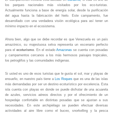
Hosting / Alojamiento para Websites
los parques nacionales más visitados por los eco-turistas.
Publicidad
Actualmente funciona a base de energía solar, desde la purificación
del agua hasta la fabricación del hielo. Este campamento, fue
Tienda en línea
desarrollado con una verdadera visión ecológica para así tener un
mínimo impacto en el ecosistema.
Ahora bien, algo que se debe recordar es que Venezuela es un país
amazónico, su majestuosa selva representa un escenario perfecto
para el
ecoturismo
. En el estado
Amazonas
se cuenta con posadas
y campamentos cercanos a los más hermosos paisajes tropicales,
los petroglifos y las comunidades indígenas.
Si usted es uno de esos turistas que le gusta el sol, mar y playas de
ensueño, en nuestro país tiene a
Los Roques
que es una de las islas
más demandadas por ser un destino ecoturístico por excelencia. Esta
isla cuenta con playas en donde se puede disfrutar de una acuarela
de azules, servicios aéreos directos y por el ofrecimiento de un
hospedaje confortable en distintas posadas que se ajustan a sus
necesidades. En este archipiélago se pueden efectuar diversas
actividades al aire libre como el buceo, snorkelling y la pesca