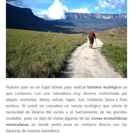
Parque Nacional Sierra Nevada
Parque Nacional Cinaruco-Capanaparo
Parque Nacional Parima-Tapirapeco
Parque Nacional Jaua-Sarisariñama
Ecoturismo en Venezuela
Montañas y Llanos
Zona Costera Venezolana
Amazonas
Barlovento
Nuestro país es un lugar idóneo para realizar
turismo ecológico
ya
Delta Amacuro
que contamos con una naturaleza muy diversa conformada por
playas, montañas, llanos, selvas, lagos, ríos, médanos, fauna y flora
Estado Sucre
exótica. Si usted se considera un turista ecológico que siente la
La Colonia Tovar
necesidad de librarse del estrés y el hacinamiento de las grandes
ciudades, pues no deje de visitar algunas de las
zonas ecoturísticas
La Gran Sabana
venezolanas
en donde podrá estar en contacto directo con las
Mérida
riquezas de nuestra naturaleza.