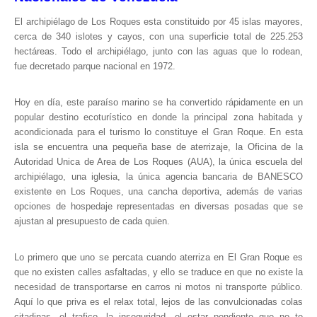
Parque Nacional Sierra Nevada
El archipiélago de Los Roques esta constituido por 45 islas mayores,
cerca de 340 islotes y cayos, con una superficie total de 225.253
Parque Nacional Cinaruco-Capanaparo
hectáreas. Todo el archipiélago, junto con las aguas que lo rodean,
Parque Nacional Parima-Tapirapeco
fue decretado parque nacional en 1972.
Parque Nacional Jaua-Sarisariñama
Hoy en día, este paraíso marino se ha convertido rápidamente en un
Ecoturismo en Venezuela
popular destino ecoturístico en donde la principal zona habitada y
Montañas y Llanos
acondicionada para el turismo lo constituye el Gran Roque. En esta
isla se encuentra una pequeña base de aterrizaje, la Oficina de la
Zona Costera Venezolana
Autoridad Unica de Area de Los Roques (AUA), la única escuela del
Amazonas
archipiélago, una iglesia, la única agencia bancaria de BANESCO
existente en Los Roques, una cancha deportiva, además de varias
Barlovento
opciones de hospedaje representadas en diversas posadas que se
Delta Amacuro
ajustan al presupuesto de cada quien.
Estado Sucre
Lo primero que uno se percata cuando aterriza en El Gran Roque es
La Colonia Tovar
que no existen calles asfaltadas, y ello se traduce en que no existe la
La Gran Sabana
necesidad de transportarse en carros ni motos ni transporte público.
Aquí lo que priva es el relax total, lejos de las convulcionadas colas
Mérida
citadinas, el trafico, la inseguridad, el estar pendiente que no te