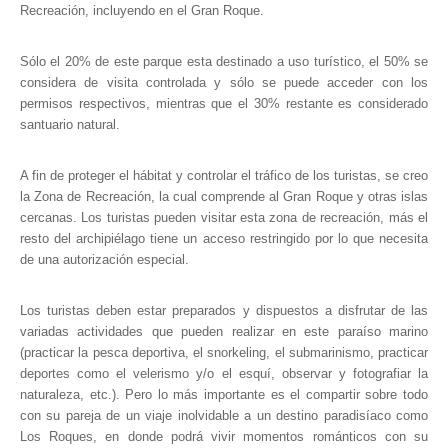
Hosting / Alojamiento para Websites
Recreación, incluyendo en el Gran Roque.
Publicidad
Sólo el 20% de este parque esta destinado a uso turístico, el 50% se
Tienda en línea
considera de visita controlada y sólo se puede acceder con los
permisos respectivos, mientras que el 30% restante es considerado
santuario natural.
A fin de proteger el hábitat y controlar el tráfico de los turistas, se creo
la Zona de Recreación, la cual comprende al Gran Roque y otras islas
cercanas. Los turistas pueden visitar esta zona de recreación, más el
resto del archipiélago tiene un acceso restringido por lo que necesita
de una autorización especial.
Los turistas deben estar preparados y dispuestos a disfrutar de las
variadas actividades que pueden realizar en este paraíso marino
(practicar la pesca deportiva, el snorkeling, el submarinismo, practicar
deportes como el velerismo y/o el esquí, observar y fotografiar la
naturaleza, etc.). Pero lo más importante es el compartir sobre todo
con su pareja de un viaje inolvidable a un destino paradisíaco como
Los Roques, en donde podrá vivir momentos románticos con su