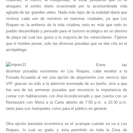
Museos y otros sitios de interés en Amazonas
atraquen, el estrés diario ocasionado por la acostumbrada vida
agitada de las grandes urbes. Nada más lejos de la realidad diaria que
Museos y otros sitios de interés en Anzoátegui
vivimos cada uno de nosotros en nuestras ciudades, ya que Los
Museos y otros sitios de interés en Aragua
Roques es la antitesis de la vida citadina, esto es más que todo un
pueblo desarrollado y pensado para el turismo ecológico en un destino
Museos y otros sitios de interés en Bolívar
de playa tal cual nos gusta a la mayoría de los venezolanos. Fijénse
Museos y otros sitios de interés en Falcón
que ni hoteles posee, solo las diversas posadas que se dan cita en el
archipiélago.
Museos y otros sitios de interés en Sucre
Puerto La Cruz
Entre las
Destinos Turísticos
distintas posadas existentes en Los Roques, cabe resaltar a la
Posada Acuarela al ser una opción de alojamiento con servicio tipo
Noticias turísticas
VIP, gracias no sólo a la atención esmerada de su dueño, sino a que
fue una de las primeras posadas que reconocio la importancia de
Gastronomía
contar con habitaciones con Aire Acondicionado y que cuenta con un
Restaurant con Menú a la Carta abierto de 7:00 p.m. a 10:30 p.m.
Cocinando a mi manera
tanto para sus huéspedes como para el público en general.
Servicios
Otra opción bastante económica es el acampar cuando se va a Los
Diseño de Websites
Roques, lo cual es gratis y esta permitido en toda la Zona de