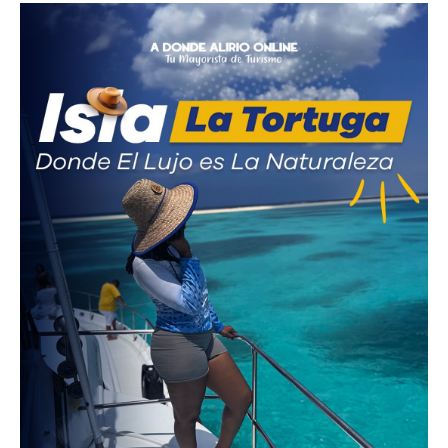
Parque Nacional Sierra Nevada
Parque Nacional Cinaruco-Capanaparo
Parque Nacional Parima-Tapirapeco
Parque Nacional Jaua-Sarisariñama
Ecoturismo en Venezuela
Montañas y Llanos
Zona Costera Venezolana
Amazonas
Barlovento
Delta Amacuro
Estado Sucre
La Colonia Tovar
La Gran Sabana
Mérida