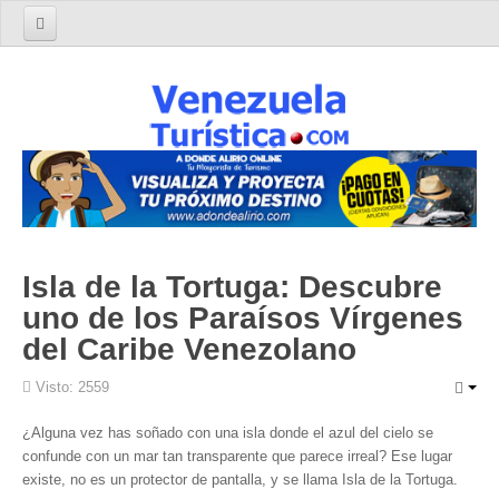
Home
Turismo en Venezuela
Parques Nacionales de Venezuela
Parque Nacional Archipiélago Los Roques
Parque Nacional Canaima
El Salto Angel
Isla de la Tortuga: Descubre
Parque Nacional Henri Pittier y Choroní
uno de los Paraísos Vírgenes
Parque Nacional La Cueva del Guácharo
del Caribe Venezolano
Parque Nacional Laguna de Tacarigua
Visto: 2559
Parque Nacional Los Médanos de Coro
Parque Nacional Mochima
¿Alguna vez has soñado con una isla donde el azul del cielo se
confunde con un mar tan transparente que parece irreal? Ese lugar
Parque Nacional Morrocoy
existe, no es un protector de pantalla, y se llama Isla de la Tortuga.
Parque Nacional Península de Paria