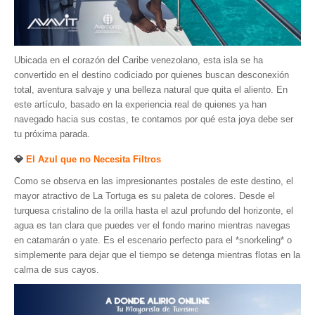
Museos y otros sitios de interés en Amazonas
Museos y otros sitios de interés en Anzoátegui
Museos y otros sitios de interés en Aragua
Ubicada en el corazón del Caribe venezolano, esta isla se ha
convertido en el destino codiciado por quienes buscan desconexión
Museos y otros sitios de interés en Bolívar
total, aventura salvaje y una belleza natural que quita el aliento. En
Museos y otros sitios de interés en Falcón
este artículo, basado en la experiencia real de quienes ya han
navegado hacia sus costas, te contamos por qué esta joya debe ser
Museos y otros sitios de interés en Sucre
tu próxima parada.
Puerto La Cruz
💎
El Azul que no Necesita Filtros
Destinos Turísticos
Como se observa en las impresionantes postales de este destino, el
Noticias turísticas
mayor atractivo de La Tortuga es su paleta de colores. Desde el
turquesa cristalino de la orilla hasta el azul profundo del horizonte, el
Gastronomía
agua es tan clara que puedes ver el fondo marino mientras navegas
en catamarán o yate. Es el escenario perfecto para el *snorkeling* o
Cocinando a mi manera
simplemente para dejar que el tiempo se detenga mientras flotas en la
calma de sus cayos.
Servicios
Diseño de Websites