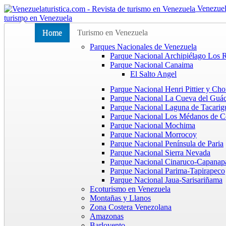
Venezuel
turismo en Venezuela
Home
Turismo en Venezuela
Parques Nacionales de Venezuela
Parque Nacional Archipiélago Los 
Parque Nacional Canaima
El Salto Angel
Parque Nacional Henri Pittier y Cho
Parque Nacional La Cueva del Guá
Parque Nacional Laguna de Tacarig
Parque Nacional Los Médanos de C
Parque Nacional Mochima
Parque Nacional Morrocoy
Parque Nacional Península de Paria
Parque Nacional Sierra Nevada
Parque Nacional Cinaruco-Capanap
Parque Nacional Parima-Tapirapeco
Parque Nacional Jaua-Sarisariñama
Ecoturismo en Venezuela
Montañas y Llanos
Zona Costera Venezolana
Amazonas
Barlovento