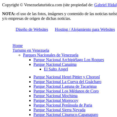
Copyright © Venezuelaturistica.com (site propiedad de:
Gabriel Hida
NOTA:
el uso de las fotos, imágenes y contenido de las noticias turí
y/o empresas de origen de dichas noticias.
Diseño de Websites
Hosting / Alojamiento para Websites
Home
Turismo en Venezuela
Parques Nacionales de Venezuela
Parque Nacional Archipiélago Los Roques
Parque Nacional Canaima
El Salto Angel
Parque Nacional Henri Pittier y Choroní
Parque Nacional La Cueva del Guácharo
Parque Nacional Laguna de Tacarigua
Parque Nacional Los Médanos de Coro
Parque Nacional Mochima
Parque Nacional Morrocoy
Parque Nacional Península de Paria
Parque Nacional Sierra Nevada
Parque Nacional Cinaruco-Capanaparo