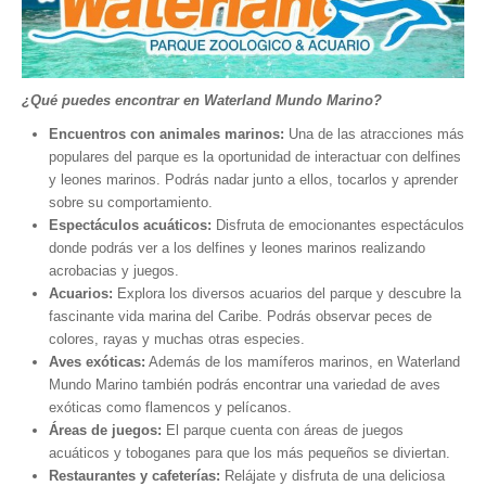
Museos y otros sitios de interés en Amazonas
Museos y otros sitios de interés en Anzoátegui
Museos y otros sitios de interés en Aragua
¿Qué puedes encontrar en Waterland Mundo Marino?
Museos y otros sitios de interés en Bolívar
Encuentros con animales marinos:
Una de las atracciones más
Museos y otros sitios de interés en Falcón
populares del parque es la oportunidad de interactuar con delfines
y leones marinos. Podrás nadar junto a ellos, tocarlos y aprender
Museos y otros sitios de interés en Sucre
sobre su comportamiento.
Puerto La Cruz
Espectáculos acuáticos:
Disfruta de emocionantes espectáculos
donde podrás ver a los delfines y leones marinos realizando
Destinos Turísticos
acrobacias y juegos.
Acuarios:
Explora los diversos acuarios del parque y descubre la
Noticias turísticas
fascinante vida marina del Caribe. Podrás observar peces de
colores, rayas y muchas otras especies.
Gastronomía
Aves exóticas:
Además de los mamíferos marinos, en Waterland
Cocinando a mi manera
Mundo Marino también podrás encontrar una variedad de aves
exóticas como flamencos y pelícanos.
Servicios
Áreas de juegos:
El parque cuenta con áreas de juegos
acuáticos y toboganes para que los más pequeños se diviertan.
Diseño de Websites
Restaurantes y cafeterías:
Relájate y disfruta de una deliciosa