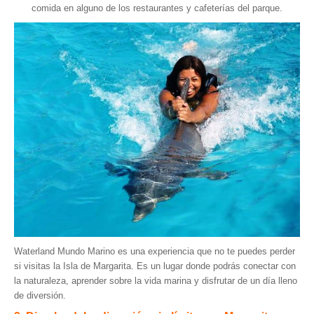
Hosting / Alojamiento para Websites
comida en alguno de los restaurantes y cafeterías del parque.
Publicidad
Tienda en línea
Waterland Mundo Marino es una experiencia que no te puedes perder
si visitas la Isla de Margarita. Es un lugar donde podrás conectar con
la naturaleza, aprender sobre la vida marina y disfrutar de un día lleno
de diversión.