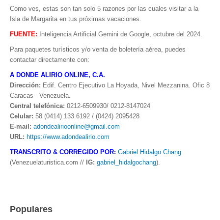
Como ves, estas son tan solo 5 razones por las cuales visitar a la
Isla de Margarita en tus próximas vacaciones.
FUENTE:
Inteligencia Artificial Gemini de Google, octubre del 2024.
Para paquetes turísticos y/o venta de boletería aérea, puedes
contactar directamente con:
A DONDE ALIRIO ONLINE, C.A.
Dirección:
Edif. Centro Ejecutivo La Hoyada, Nivel Mezzanina. Ofic 8
Caracas - Venezuela.
Central telefónica:
0212-6509930/ 0212-8147024
Celular:
58 (0414) 133.6192 / (0424) 2095428
E-mail:
adondealirioonline@gmail.com
URL:
https://www.adondealirio.com
TRANSCRITO & CORREGIDO POR:
Gabriel Hidalgo Chang
(Venezuelaturistica.com //
IG:
gabriel_hidalgochang
).
Populares