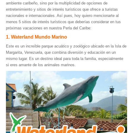
ambiente caribeño, sino por la multiplicidad de opciones de
Parque Nacional Sierra Nevada
entretenimiento y sitios de interés turísticos que ofrece a turistas
nacionales e internacionales. Así pues, hoy quiero mencionarte al
Parque Nacional Cinaruco-Capanaparo
menos 5 sitios de interés turísticos que deberías considerar en tus
Parque Nacional Parima-Tapirapeco
próximas vacaciones en nuestra Perla del Caribe:
Parque Nacional Jaua-Sarisariñama
1. Waterland Mundo Marino
Ecoturismo en Venezuela
Este es un increíble parque acuático y zoológico ubicado en la Isla de
Margarita, Venezuela, que combina diversión y educación en un
Montañas y Llanos
mismo lugar. Es un destino ideal para toda la familia, especialmente
Zona Costera Venezolana
si eres amante de los animales marinos.
Amazonas
Barlovento
Delta Amacuro
Estado Sucre
La Colonia Tovar
La Gran Sabana
Mérida