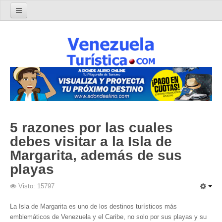
Home
Turismo en Venezuela
Parques Nacionales de Venezuela
Parque Nacional Archipiélago Los Roques
Parque Nacional Canaima
El Salto Angel
5 razones por las cuales
Parque Nacional Henri Pittier y Choroní
debes visitar a la Isla de
Parque Nacional La Cueva del Guácharo
Margarita, además de sus
Parque Nacional Laguna de Tacarigua
playas
Parque Nacional Los Médanos de Coro
Visto: 15797
Parque Nacional Mochima
Parque Nacional Morrocoy
La Isla de Margarita es uno de los destinos turísticos más
emblemáticos de Venezuela y el Caribe, no solo por sus playas y su
Parque Nacional Península de Paria