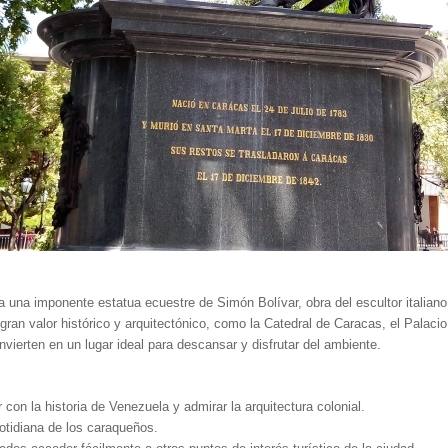
a una imponente estatua ecuestre de Simón Bolívar, obra del escultor italiano
gran valor histórico y arquitectónico, como la Catedral de Caracas, el Palacio
vierten en un lugar ideal para descansar y disfrutar del ambiente.
on la historia de Venezuela y admirar la arquitectura colonial.
otidiana de los caraqueños.