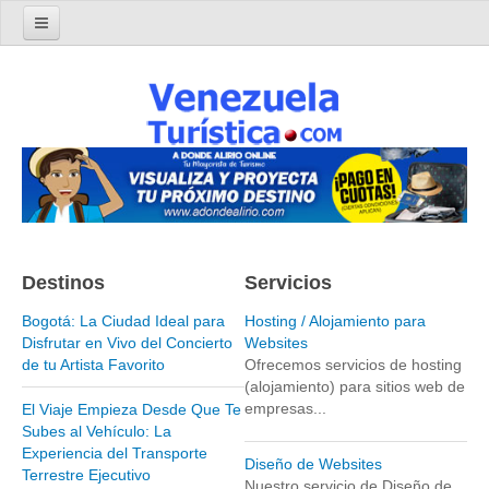
Home
Turismo en Venezuela
Parques Nacionales de Venezuela
Parque Nacional Archipiélago Los Roques
Parque Nacional Canaima
El Salto Angel
Destinos
Servicios
Parque Nacional Henri Pittier y Choroní
Parque Nacional La Cueva del Guácharo
Bogotá: La Ciudad Ideal para
Hosting / Alojamiento para
Disfrutar en Vivo del Concierto
Websites
Parque Nacional Laguna de Tacarigua
de tu Artista Favorito
Ofrecemos servicios de hosting
(alojamiento) para sitios web de
Parque Nacional Los Médanos de Coro
empresas...
El Viaje Empieza Desde Que Te
Parque Nacional Mochima
Subes al Vehículo: La
Experiencia del Transporte
Parque Nacional Morrocoy
Diseño de Websites
Terrestre Ejecutivo
Nuestro servicio de Diseño de
Parque Nacional Península de Paria