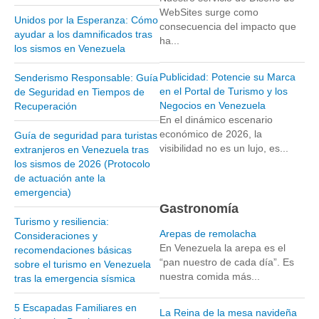
WebSites surge como
Unidos por la Esperanza: Cómo
Parque Nacional Sierra Nevada
consecuencia del impacto que
ayudar a los damnificados tras
ha...
Parque Nacional Cinaruco-Capanaparo
los sismos en Venezuela
Parque Nacional Parima-Tapirapeco
Publicidad: Potencie su Marca
Senderismo Responsable: Guía
Parque Nacional Jaua-Sarisariñama
en el Portal de Turismo y los
de Seguridad en Tiempos de
Negocios en Venezuela
Recuperación
Ecoturismo en Venezuela
En el dinámico escenario
Montañas y Llanos
económico de 2026, la
Guía de seguridad para turistas
visibilidad no es un lujo, es...
extranjeros en Venezuela tras
Zona Costera Venezolana
los sismos de 2026 (Protocolo
Amazonas
de actuación ante la
emergencia)
Barlovento
Gastronomía
Delta Amacuro
Turismo y resiliencia:
Arepas de remolacha
Consideraciones y
Estado Sucre
En Venezuela la arepa es el
recomendaciones básicas
“pan nuestro de cada día”. Es
sobre el turismo en Venezuela
La Colonia Tovar
nuestra comida más...
tras la emergencia sísmica
La Gran Sabana
5 Escapadas Familiares en
Mérida
La Reina de la mesa navideña