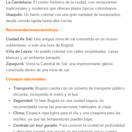
La Candelaria:
El centro histórico de la ciudad, con restaurantes
tradicionales y modernos que ofrecen platos típicos colombianos.
Usaquén:
Un barrio colonial con una gran variedad de restaurantes,
desde comida rápida hasta alta cocina.
Recomendaciones turísticas:
Ciudad de Sal:
Una antigua mina de sal convertida en un museo
subterráneo, a solo una hora de Bogotá.
Villa de Leyva:
Un pueblo colonial con calles empedradas, casas
blancas y un ambiente tranquilo.
Zipaquirá:
Visita la Catedral de Sal, una impresionante iglesia
construida dentro de una mina de sal.
Consejos adicionales:
Transporte:
Bogotá cuenta con un sistema de transporte público
eficiente, incluyendo el metro y el bus.
Seguridad:
Si bien Bogotá es una ciudad segura, es
recomendable tomar las precauciones habituales al viajar.
Clima:
Empaca ropa ligera para el día y una chaqueta para las
noches, ya que las temperaturas pueden bajar.
Contrata un tour guiado:
Para conocer la ciudad en profundidad
y descubrir lugares que quizás no encontrarías por tu cuenta.