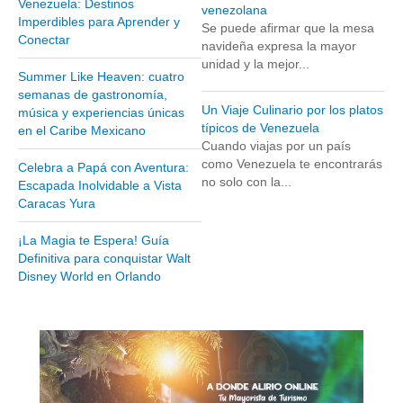
Venezuela: Destinos
venezolana
Museos y otros sitios de interés en Amazonas
Imperdibles para Aprender y
Se puede afirmar que la mesa
Conectar
Museos y otros sitios de interés en Anzoátegui
navideña expresa la mayor
unidad y la mejor...
Museos y otros sitios de interés en Aragua
Summer Like Heaven: cuatro
semanas de gastronomía,
Museos y otros sitios de interés en Bolívar
Un Viaje Culinario por los platos
música y experiencias únicas
Museos y otros sitios de interés en Falcón
típicos de Venezuela
en el Caribe Mexicano
Cuando viajas por un país
Museos y otros sitios de interés en Sucre
como Venezuela te encontrarás
Celebra a Papá con Aventura:
no solo con la...
Puerto La Cruz
Escapada Inolvidable a Vista
Caracas Yura
Destinos Turísticos
¡La Magia te Espera! Guía
Noticias turísticas
Definitiva para conquistar Walt
Disney World en Orlando
Gastronomía
Cocinando a mi manera
Servicios
Diseño de Websites