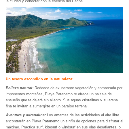
la ciudad y conectar con la esencia del Caribe.
Parque Nacional Sierra Nevada
Parque Nacional Cinaruco-Capanaparo
Parque Nacional Parima-Tapirapeco
Parque Nacional Jaua-Sarisariñama
Ecoturismo en Venezuela
Montañas y Llanos
Zona Costera Venezolana
Amazonas
Un tesoro escondido en la naturaleza:
Barlovento
Belleza natural:
Rodeada de exuberante vegetación y enmarcada por
Delta Amacuro
imponentes montañas, Playa Patanemo te ofrece un paisaje de
Estado Sucre
ensueño que te dejará sin aliento. Sus aguas cristalinas y su arena
fina te invitan a sumergirte en un paraíso terrenal.
La Colonia Tovar
Aventura y adrenalina:
Los amantes de las actividades al aire libre
La Gran Sabana
encontrarán en Playa Patanemo un sinfín de opciones para disfrutar al
Mérida
máximo. Practica surf, kitesurf o windsurf en sus olas desafiantes, o