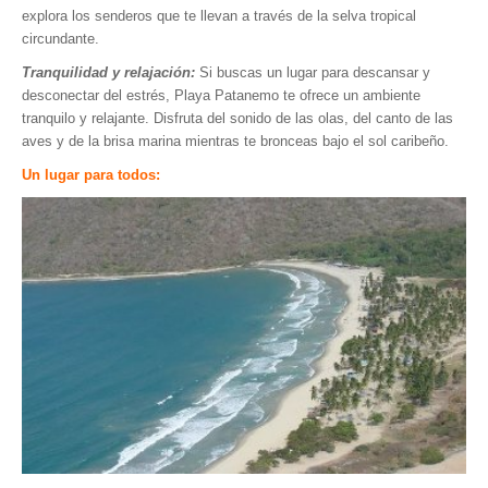
explora los senderos que te llevan a través de la selva tropical
Museos y otros sitios de interés en Amazonas
circundante.
Museos y otros sitios de interés en Anzoátegui
Tranquilidad y relajación:
Si buscas un lugar para descansar y
Museos y otros sitios de interés en Aragua
desconectar del estrés, Playa Patanemo te ofrece un ambiente
tranquilo y relajante. Disfruta del sonido de las olas, del canto de las
Museos y otros sitios de interés en Bolívar
aves y de la brisa marina mientras te bronceas bajo el sol caribeño.
Museos y otros sitios de interés en Falcón
Un lugar para todos:
Museos y otros sitios de interés en Sucre
Puerto La Cruz
Destinos Turísticos
Noticias turísticas
Gastronomía
Cocinando a mi manera
Servicios
Diseño de Websites