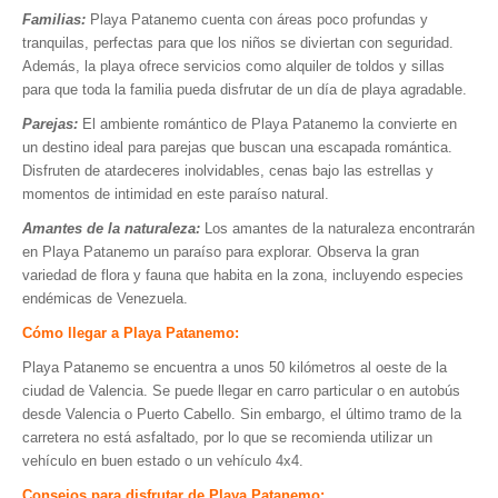
Hosting / Alojamiento para Websites
Familias:
Playa Patanemo cuenta con áreas poco profundas y
tranquilas, perfectas para que los niños se diviertan con seguridad.
Publicidad
Además, la playa ofrece servicios como alquiler de toldos y sillas
Tienda en línea
para que toda la familia pueda disfrutar de un día de playa agradable.
Parejas:
El ambiente romántico de Playa Patanemo la convierte en
un destino ideal para parejas que buscan una escapada romántica.
Disfruten de atardeceres inolvidables, cenas bajo las estrellas y
momentos de intimidad en este paraíso natural.
Amantes de la naturaleza:
Los amantes de la naturaleza encontrarán
en Playa Patanemo un paraíso para explorar. Observa la gran
variedad de flora y fauna que habita en la zona, incluyendo especies
endémicas de Venezuela.
Cómo llegar a Playa Patanemo:
Playa Patanemo se encuentra a unos 50 kilómetros al oeste de la
ciudad de Valencia. Se puede llegar en carro particular o en autobús
desde Valencia o Puerto Cabello. Sin embargo, el último tramo de la
carretera no está asfaltado, por lo que se recomienda utilizar un
vehículo en buen estado o un vehículo 4x4.
Consejos para disfrutar de Playa Patanemo: