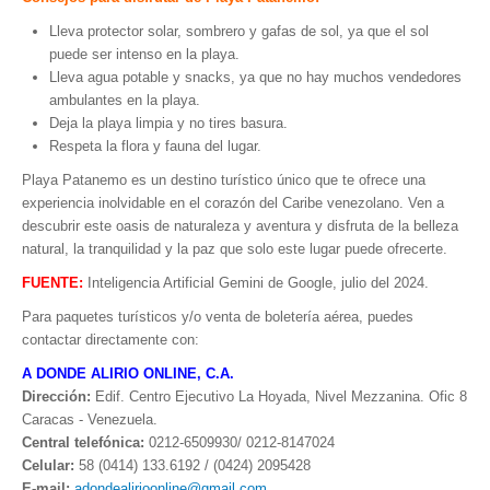
Lleva protector solar, sombrero y gafas de sol, ya que el sol
puede ser intenso en la playa.
Lleva agua potable y snacks, ya que no hay muchos vendedores
ambulantes en la playa.
Deja la playa limpia y no tires basura.
Respeta la flora y fauna del lugar.
Playa Patanemo es un destino turístico único que te ofrece una
experiencia inolvidable en el corazón del Caribe venezolano. Ven a
descubrir este oasis de naturaleza y aventura y disfruta de la belleza
natural, la tranquilidad y la paz que solo este lugar puede ofrecerte.
FUENTE:
Inteligencia Artificial Gemini de Google, julio del 2024.
Para paquetes turísticos y/o venta de boletería aérea, puedes
contactar directamente con:
A DONDE ALIRIO ONLINE, C.A.
Dirección:
Edif. Centro Ejecutivo La Hoyada, Nivel Mezzanina. Ofic 8
Caracas - Venezuela.
Central telefónica:
0212-6509930/ 0212-8147024
Celular:
58 (0414) 133.6192 / (0424) 2095428
E-mail:
adondealirioonline@gmail.com