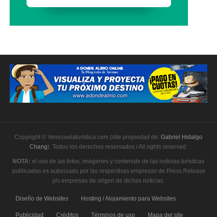
Copyright © Venezuelaturistica.com (site propiedad de:
Gabriel Hidalgo
Chang
). Todos los derechos reservados / All rights reserved.
NOTA:
el uso de las fotos, imágenes y contenido de las noticias turísticas
publicadas es autorizado por las respectivas empresas de Press Release
y/o empresas de origen de dichas noticias.
Diseño de Websites
Hosting / Alojamiento para Websites
Publicidad
Créditos
Términos de uso
Mapa del site