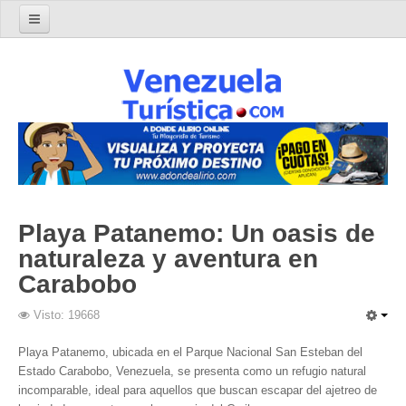
Home
Turismo en Venezuela
Parques Nacionales de Venezuela
Parque Nacional Archipiélago Los Roques
Parque Nacional Canaima
El Salto Angel
Playa Patanemo: Un oasis de
Parque Nacional Henri Pittier y Choroní
naturaleza y aventura en
Parque Nacional La Cueva del Guácharo
Carabobo
Parque Nacional Laguna de Tacarigua
Visto: 19668
Parque Nacional Los Médanos de Coro
Parque Nacional Mochima
Playa Patanemo, ubicada en el Parque Nacional San Esteban del
Estado Carabobo, Venezuela, se presenta como un refugio natural
Parque Nacional Morrocoy
incomparable, ideal para aquellos que buscan escapar del ajetreo de
Parque Nacional Península de Paria