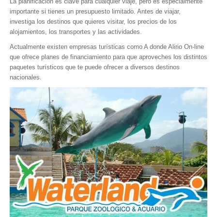
La planificación es clave para cualquier viaje, pero es especialmente
Museos y otros sitios de interés en Amazonas
importante si tienes un presupuesto limitado. Antes de viajar,
investiga los destinos que quieres visitar, los precios de los
Museos y otros sitios de interés en Anzoátegui
alojamientos, los transportes y las actividades.
Museos y otros sitios de interés en Aragua
Actualmente existen empresas turísticas como A donde Alirio On-line
Museos y otros sitios de interés en Bolívar
que ofrece planes de financiamiento para que aproveches los distintos
paquetes turísticos que te puede ofrecer a diversos destinos
Museos y otros sitios de interés en Falcón
nacionales.
Museos y otros sitios de interés en Sucre
Puerto La Cruz
Destinos Turísticos
Noticias turísticas
Gastronomía
Cocinando a mi manera
Servicios
Diseño de Websites