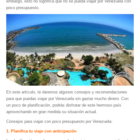
embargo, esto no significa que no se pueda viajar por Venezuela con
poco presupuesto.
Parque Nacional Sierra Nevada
Parque Nacional Cinaruco-Capanaparo
Parque Nacional Parima-Tapirapeco
Parque Nacional Jaua-Sarisariñama
Ecoturismo en Venezuela
Montañas y Llanos
Zona Costera Venezolana
Amazonas
Barlovento
En este artículo, te daremos algunos consejos y recomendaciones
Delta Amacuro
para que puedas viajar por Venezuela sin gastar mucho dinero. Con
un poco de planificación, podrás disfrutar de este hermoso país
Estado Sucre
aprovechando en gran medida su situación actual.
La Colonia Tovar
Consejos para viajar con poco presupuesto por Venezuela:
La Gran Sabana
1. Planifica tu viaje con anticipación
Mérida