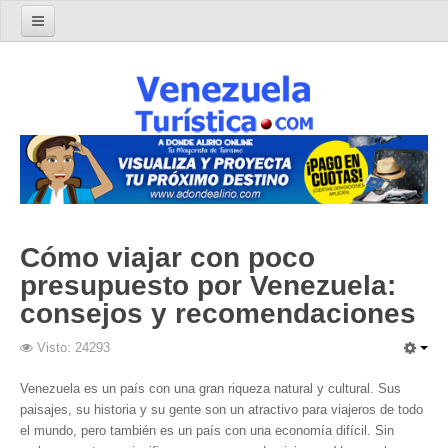
Home
Turismo en Venezuela
Parques Nacionales de Venezuela
Parque Nacional Archipiélago Los Roques
Parque Nacional Canaima
El Salto Angel
Cómo viajar con poco
Parque Nacional Henri Pittier y Choroní
presupuesto por Venezuela:
Parque Nacional La Cueva del Guácharo
consejos y recomendaciones
Parque Nacional Laguna de Tacarigua
Visto: 24293
Parque Nacional Los Médanos de Coro
Parque Nacional Mochima
Venezuela es un país con una gran riqueza natural y cultural. Sus
paisajes, su historia y su gente son un atractivo para viajeros de todo
Parque Nacional Morrocoy
el mundo, pero también es un país con una economía difícil. Sin
Parque Nacional Península de Paria