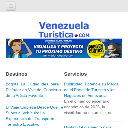
Home
Turismo en Venezuela
Parques Nacionales de Venezuela
Parque Nacional Archipiélago Los Roques
Parque Nacional Canaima
El Salto Angel
Destinos
Servicios
Parque Nacional Henri Pittier y Choroní
Parque Nacional La Cueva del Guácharo
Bogotá: La Ciudad Ideal para
Publicidad: Potencie su Marca
Disfrutar en Vivo del Concierto
en el Portal de Turismo y los
Parque Nacional Laguna de Tacarigua
de tu Artista Favorito
Negocios en Venezuela
En el dinámico escenario
Parque Nacional Los Médanos de Coro
económico de 2026, la
El Viaje Empieza Desde Que Te
Parque Nacional Mochima
visibilidad no es un lujo, es...
Subes al Vehículo: La
Experiencia del Transporte
Parque Nacional Morrocoy
Terrestre Ejecutivo
Hosting / Alojamiento para
Parque Nacional Península de Paria