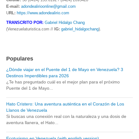
E-mail:
adondealirioonline@gmail.com
U
RL:
https://www.adondealirio.com
TRANSCRITO POR:
Gabriel Hidalgo Chang
(Venezuelaturistica.com //
IG:
gabriel_hidalgochang
).
Populares
¿Dónde viajar en el Puente del 1 de Mayo en Venezuela? 3
Destinos Imperdibles para 2026
¿Te has preguntado cuál es el mejor plan para el próximo
Puente del 1 de Mayo...
Hato Cristero: Una aventura auténtica en el Corazón de Los
Llanos de Venezuela
Si buscas una conexión real con la naturaleza y una dosis de
aventura llanera, el Hato...
Ecoturismo en Venezuela (with english version)