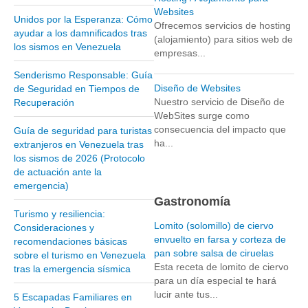
Websites
Unidos por la Esperanza: Cómo
Parque Nacional Sierra Nevada
Ofrecemos servicios de hosting
ayudar a los damnificados tras
(alojamiento) para sitios web de
Parque Nacional Cinaruco-Capanaparo
los sismos en Venezuela
empresas...
Parque Nacional Parima-Tapirapeco
Senderismo Responsable: Guía
Parque Nacional Jaua-Sarisariñama
Diseño de Websites
de Seguridad en Tiempos de
Nuestro servicio de Diseño de
Recuperación
Ecoturismo en Venezuela
WebSites surge como
Montañas y Llanos
consecuencia del impacto que
Guía de seguridad para turistas
ha...
extranjeros en Venezuela tras
Zona Costera Venezolana
los sismos de 2026 (Protocolo
Amazonas
de actuación ante la
emergencia)
Barlovento
Gastronomía
Delta Amacuro
Turismo y resiliencia:
Lomito (solomillo) de ciervo
Consideraciones y
Estado Sucre
envuelto en farsa y corteza de
recomendaciones básicas
pan sobre salsa de ciruelas
sobre el turismo en Venezuela
La Colonia Tovar
Esta receta de lomito de ciervo
tras la emergencia sísmica
La Gran Sabana
para un día especial te hará
lucir ante tus...
5 Escapadas Familiares en
Mérida