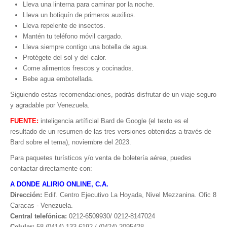
Lleva una linterna para caminar por la noche.
Lleva un botiquín de primeros auxilios.
Lleva repelente de insectos.
Mantén tu teléfono móvil cargado.
Lleva siempre contigo una botella de agua.
Protégete del sol y del calor.
Come alimentos frescos y cocinados.
Bebe agua embotellada.
Siguiendo estas recomendaciones, podrás disfrutar de un viaje seguro
y agradable por Venezuela.
FUENTE:
inteligencia artíficial Bard de Google (el texto es el
resultado de un resumen de las tres versiones obtenidas a través de
Bard sobre el tema), noviembre del 2023.
Para paquetes turísticos y/o venta de boletería aérea, puedes
contactar directamente con:
A DONDE ALIRIO ONLINE, C.A.
Dirección:
Edif. Centro Ejecutivo La Hoyada, Nivel Mezzanina. Ofic 8
Caracas - Venezuela.
Central telefónica:
0212-6509930/ 0212-8147024
Celular:
58 (0414) 133.6192 / (0424) 2095428