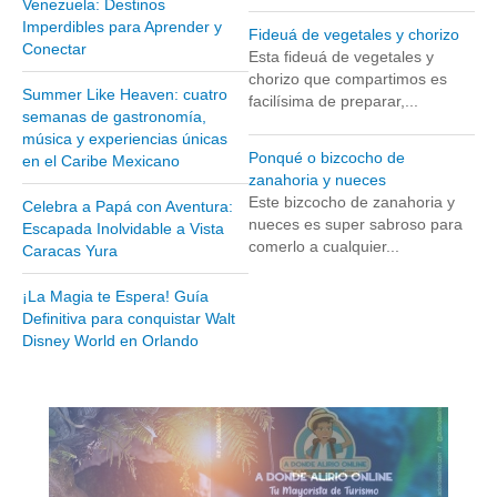
Venezuela: Destinos
Museos y otros sitios de interés en Amazonas
Imperdibles para Aprender y
Fideuá de vegetales y chorizo
Conectar
Museos y otros sitios de interés en Anzoátegui
Esta fideuá de vegetales y
chorizo que compartimos es
Museos y otros sitios de interés en Aragua
Summer Like Heaven: cuatro
facilísima de preparar,...
semanas de gastronomía,
Museos y otros sitios de interés en Bolívar
música y experiencias únicas
Museos y otros sitios de interés en Falcón
Ponqué o bizcocho de
en el Caribe Mexicano
zanahoria y nueces
Museos y otros sitios de interés en Sucre
Este bizcocho de zanahoria y
Celebra a Papá con Aventura:
nueces es super sabroso para
Puerto La Cruz
Escapada Inolvidable a Vista
comerlo a cualquier...
Caracas Yura
Destinos Turísticos
¡La Magia te Espera! Guía
Noticias turísticas
Definitiva para conquistar Walt
Disney World en Orlando
Gastronomía
Cocinando a mi manera
Servicios
Diseño de Websites